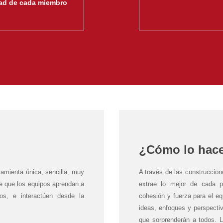
dad de cada miembro
¿Cómo lo hac
ienta única, sencilla, muy
A través de las construccio
ue que los equipos aprendan a
extrae lo mejor de cada pa
sos, e interactúen desde la
cohesión y fuerza para el e
ideas, enfoques y perspecti
que sorprenderán a todos. 